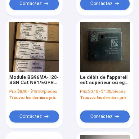
Contactez
Contactez
Module BG96MA-128-
Le débit de l'appareil
SGN Cat NB1/EGPRS
est supérieur ou égal
pour les réseaux de
à la valeur de
Prix:
$8.90 - $18.90/pieces
Prix:
$0.10 - $1.00/pieces
téléphonie mobile
l'appareil.
Trouvez les derniers prix
Trouvez les derniers prix
Contactez
Contactez