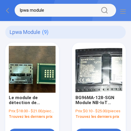
Lpwa Module
(9)
Le module de
BG96MA-128-SGN
détection de
Module NB-IoT
l'émission de gaz de
Compact SMT
Prix:
$18.00 - $21.00/pieces
Prix:
$0.10 - $25.00/pieces
combustion est
Facteur de forme Lte
Trouvez les derniers prix
Trouvez les derniers prix
utilisé.
CAT M1