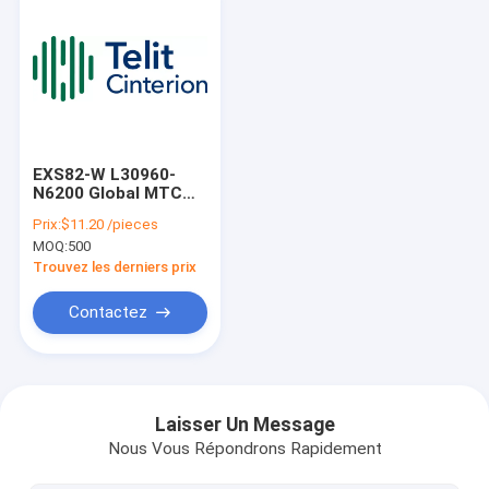
EXS82-W L30960-
N6200 Global MTC
Module LTE-M NB-IoT
Prix:
$11.20 /pieces
2G Le module sans fil
MOQ:
500
IoT de Teli Cinterion
est à l'origine de
Trouvez les derniers prix
l'évolution de la
technologie LTE vers
Contactez
la 5G, permettant
une connectivité Low
Power Wide Area
À la maison
(LPWA) pour des
milliards de nouveaux
Produits
produits
Laisser Un Message
Nous Vous Répondrons Rapidement
Vidéos