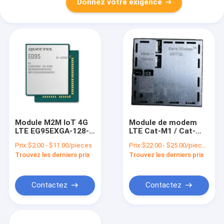
Donnez votre exigence
Module M2M IoT 4G
Module de modem
LTE EG95EXGA-128-
LTE Cat-M1 / Cat-
SGNS du secteur
NB1 WP7700 Sierra
Prix:
$2.00 - $11.00/pieces
Prix:
$22.00 - $25.00/pieces
industriel LTE Cat 4g
sans fil AirPrime
Trouvez les derniers prix
Trouvez les derniers prix
Contactez
Contactez