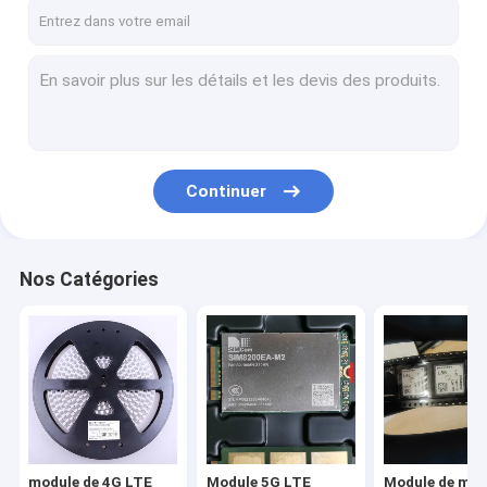
À propos de nous
visite de l'usine
Contrôle de la qualité
Nous contacter
Continuer
Nouvelles
Les affaires
Nos Catégories
Demandez un devis
module de 4G LTE
Module 5G LTE
module de 4G LTE
Module 5G LTE
Module de mo