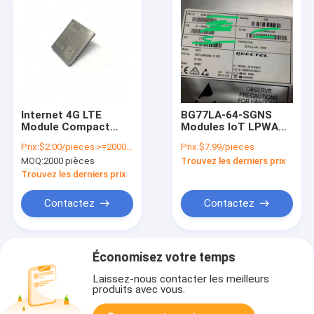
Internet 4G LTE
BG77LA-64-SGNS
Module Compact
Modules IoT LPWA
EG91EXGA-128-SGNS
GNSS intégrés
Prix:
$2.00/pieces >=2000 pieces
Prix:
$7.99/pieces
Modules intégrés
Module LTE Cat
MOQ:
2000 pièces
Trouvez les derniers prix
M1/Cat NB2
Trouvez les derniers prix
Contactez
Contactez
Économisez votre temps
Laissez-nous contacter les meilleurs
produits avec vous.