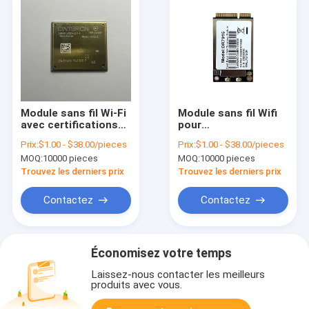
Module sans fil Wi-Fi
Module sans fil Wifi
avec certifications
pour
et gamme de
l'automatisation
Prix:
$1.00 - $38.00/pieces
Prix:
$1.00 - $38.00/pieces
fréquences
industrielle avec une
MOQ:
10000 pieces
MOQ:
10000 pieces
plage de fréquences
de 2,4 GHz et un
Trouvez les derniers prix
Trouvez les derniers prix
débit de données
allant jusqu'à 150
Contactez
Contactez
Mbps
Économisez votre temps
Laissez-nous contacter les meilleurs
produits avec vous.