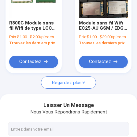
À propos de nous
visite de l'usine
R800C Module sans
Module sans fil Wifi
fil Wifi de type LCC
EC25-AU GSM / EDGE
Contrôle de la qualité
GSM Module GPRS à
à quatre bandes LTE-
Prix:
$1.00 - $2.00/pieces
Prix:
$1.00 - $39.00/pieces
double bande
FDD LTE-TDD
Trouvez les derniers prix
Trouvez les derniers prix
Nous contacter
Nouvelles
Contactez
Contactez
Les affaires
Regardez plus
Demandez un devis
Laisser Un Message
Nous Vous Répondrons Rapidement
module de 4G LTE
Module 5G LTE