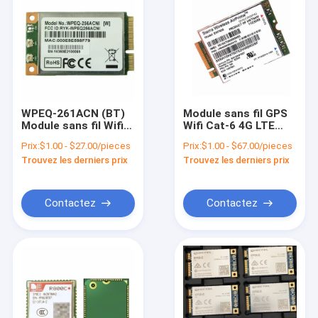
WPEQ-261ACN (BT)
Module sans fil GPS
Module sans fil Wifi
Wifi Cat-6 4G LTE
DC 3,3 V type mini
EM7430 Sierra sans
Prix:
$1.00 - $27.00/pieces
Prix:
$1.00 - $67.00/pieces
PCIE
fil AirPrime
Trouvez les derniers prix
Trouvez les derniers prix
Contactez
Contactez
À la maison
Produits
Vidéos