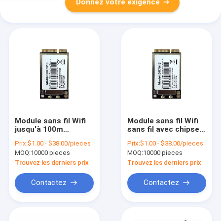
Donnez votre exigence
Module sans fil Wifi
Module sans fil Wifi
jusqu'à 100m
sans fil avec chipset
Compatible avec la
Realtek RTL8188FTV
Prix:
$1.00 - $38.00/pieces
Prix:
$1.00 - $38.00/pieces
plupart des
et antenne PCB
MOQ:
10000 pieces
MOQ:
10000 pieces
systèmes
intégrée
d'exploitation et
Trouvez les derniers prix
Trouvez les derniers prix
antenne PCB
intégrée
Contactez
Contactez