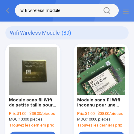
Wifi Wireless Module
(89)
Module sans fil Wifi
Module sans fil Wifi
de petite taille pour
inconnu pour une
les applications
configuration de
Prix:
$1.00 - $38.00/pieces
Prix:
$1.00 - $38.00/pieces
inconnues
réseau flexible
MOQ:
10000 pieces
MOQ:
10000 pieces
Trouvez les derniers prix
Trouvez les derniers prix