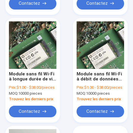
Contactez
Contactez
Module sans fil Wi-Fi
Module sans fil Wi-Fi
à longue durée de vie
à débit de données
avec une plage de
élevé avec type
Prix:
$1.00 - $38.00/pieces
Prix:
$1.00 - $38.00/pieces
fréquences inconnue
d'antenne inconnu
MOQ:
10000 pieces
MOQ:
10000 pieces
et une technologie
sans fil
Trouvez les derniers prix
Trouvez les derniers prix
Contactez
Contactez