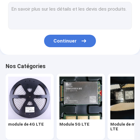
Module de modem LTE
routeur de modem sans fil
module sans fil de wifi
Continuer
Module de routeur sans fil
Module GPS sans fil
Nos Catégories
Module d'IOT Wifi
module de 4G LTE
Module 5G LTE
Module de mo
LTE