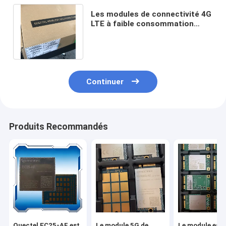
Les modules de connectivité 4G
LTE à faible consommation
EG912YEUAA-N06-SNNSA LCC
LGA
Continuer
Produits Recommandés
Quectel EC25-AF est
Le module 5G de
Le module est