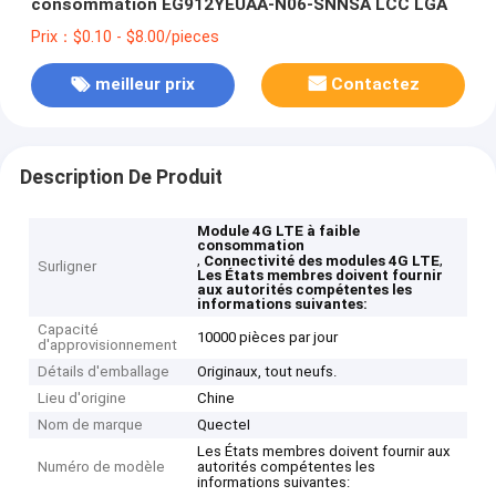
consommation EG912YEUAA-N06-SNNSA LCC LGA
Prix：$0.10 - $8.00/pieces
meilleur prix
Contactez
Description De Produit
Module 4G LTE à faible
consommation
,
,
Connectivité des modules 4G LTE
Surligner
Les États membres doivent fournir
aux autorités compétentes les
informations suivantes:
Capacité
10000 pièces par jour
d'approvisionnement
Détails d'emballage
Originaux, tout neufs.
Lieu d'origine
Chine
Nom de marque
QuecteI
Les États membres doivent fournir aux
Numéro de modèle
autorités compétentes les
informations suivantes: