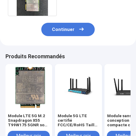
Module en stock
Continuer
Produits Recommandés
Module LTE 5G M.2
Module 5G LTE
Module sans fi
Snapdragon X55
certifié
conception
T99W175 5GNR sous
FCC/CE/RoHS Taille
compacte cart
6G MmWave
compacte avec
nano interfac
antenne externe
2.0/UART
Meilleur prix
Meilleur prix
Meilleur p