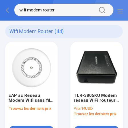
Wifi Modem Router
(44)
cAP ac Réseau
TLR-3805KU Modem
Modem Wifi sans fil
réseau WiFi routeur
Routeur puissant
avec plusieurs ports
Trouvez les derniers prix
Prix:
14USD
point d'accès sans fil
LAN et WAN
Trouvez les derniers prix