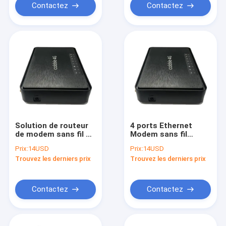
Contactez
Contactez
Solution de routeur
4 ports Ethernet
de modem sans fil de
Modem sans fil
1200 Mbps
Routeur 802.11ac
Prix:
14USD
Prix:
14USD
Connexion Internet
WiFi Standard 1200
Trouvez les derniers prix
Trouvez les derniers prix
rapide et stable
Mbps Modem intégré
Contactez
Contactez