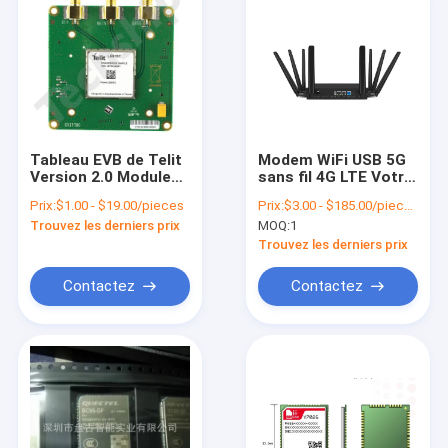
Tableau EVB de Telit
Modem WiFi USB 5G
Version 2.0 Module
sans fil 4G LTE Votre
4G LTE avec carte de
clé pour une
Prix:
$1.00 - $19.00/pieces
Prix:
$3.00 - $185.00/pieces
traduction pour le
expérience Internet
Trouvez les derniers prix
MOQ:
1
modem WiFi USB
transparente
Trouvez les derniers prix
Contactez
Contactez
À la maison
Produits
Vidéos