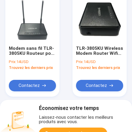
Modem sans fil TLR-
TLR-3805KU Wireless
3805KU Routeur pour
Modem Router Wifi
petits bureaux
simultanée à double
Prix:
14USD
Prix:
14USD
Modem sans fil WiFi
bande avec
Trouvez les derniers prix
Trouvez les derniers prix
5 GHz
chiffrement
WPA/WPA2
Contactez
Contactez
Économisez votre temps
Laissez-nous contacter les meilleurs
produits avec vous.