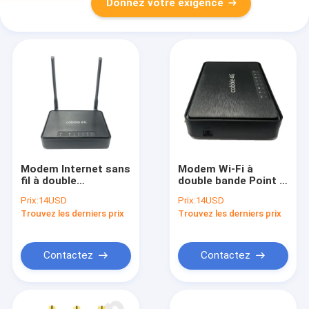
Donnez votre exigence
Modem Internet sans
Modem Wi-Fi à
fil à double
double bande Point d'
processeur routeur
accès Modem sans
Prix:
14USD
Prix:
14USD
conception moderne
fil routeur pour la
Trouvez les derniers prix
Trouvez les derniers prix
pour un traitement
maison / bureau
de données amélioré
Contactez
Contactez