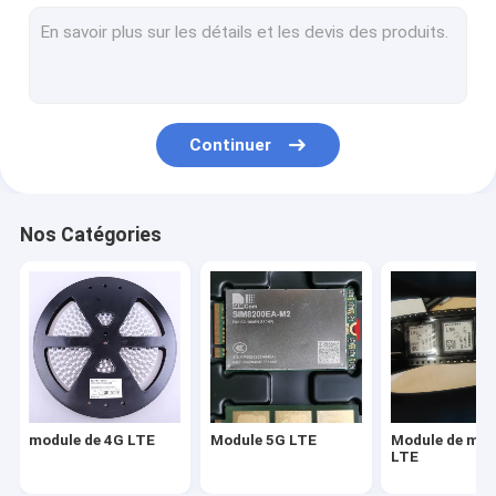
Module de modem LTE
routeur de modem sans fil
module sans fil de wifi
Continuer
Module de routeur sans fil
Module GPS sans fil
Nos Catégories
Module d'IOT Wifi
module de 4G LTE
Module 5G LTE
Module de mo
LTE