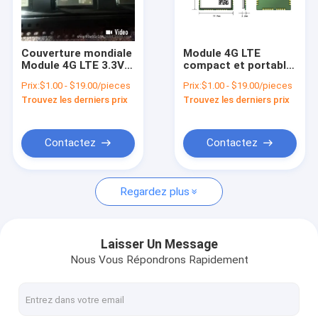
À propos de nous
visite de l'usine
Couverture mondiale
Module 4G LTE
Module 4G LTE 3.3V à
compact et portable
Contrôle de la qualité
4.3V alimentation
Connexion Internet
Prix:
$1.00 - $19.00/pieces
Prix:
$1.00 - $19.00/pieces
pour le modem WiFi
flexible pour le
Trouvez les derniers prix
Trouvez les derniers prix
USB
modem WiFi USB
Nous contacter
Nouvelles
Contactez
Contactez
Les affaires
Regardez plus
Demandez un devis
Laisser Un Message
Nous Vous Répondrons Rapidement
module de 4G LTE
Module 5G LTE