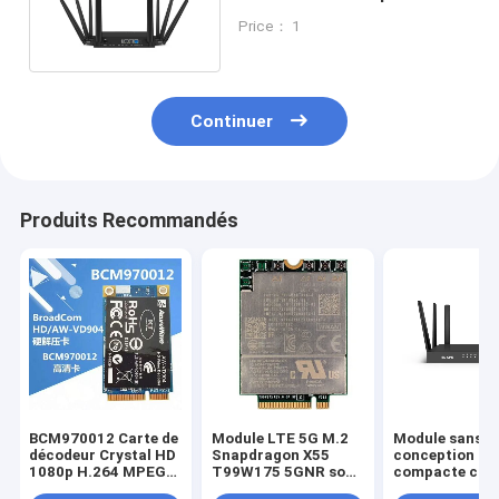
expérience Internet
Price： 1
transparente
Continuer
Produits Recommandés
BCM970012 Carte de
Module LTE 5G M.2
Module sans fi
décodeur Crystal HD
Snapdragon X55
conception
1080p H.264 MPEG2
T99W175 5GNR sous
compacte cart
VC-1 Accélération
6G MmWave
nano interfac