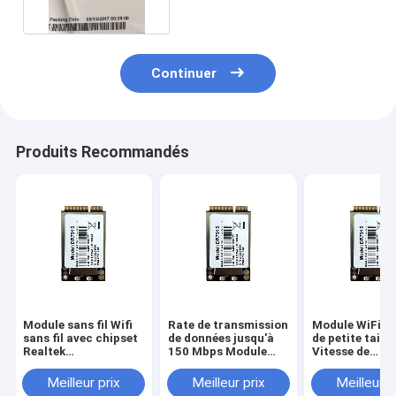
Continuer
Produits Recommandés
Module sans fil Wifi
Rate de transmission
Module WiFi sa
sans fil avec chipset
de données jusqu'à
de petite taille
Realtek
150 Mbps Module
Vitesse de
RTL8188FTV et
réseau WiFi 3.3V
connectivité
antenne PCB
Voltage de
Température d
Meilleur prix
Meilleur prix
Meilleur p
intégrée
fonctionnement
fonctionneme