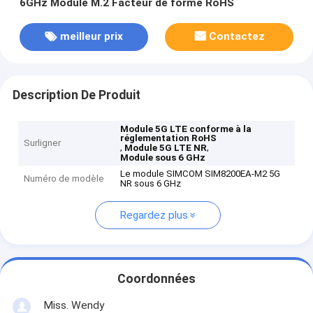
6GHz Module M.2 Facteur de forme RoHS
meilleur prix
Contactez
Description De Produit
Module 5G LTE conforme à la
réglementation RoHS
Surligner
,
,
Module 5G LTE NR
Module sous 6 GHz
Le module SIMCOM SIM8200EA-M2 5G
Numéro de modèle
NR sous 6 GHz
Regardez plus
Coordonnées
Miss. Wendy