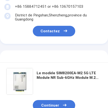
+86 15884712451 or +86 13670157103
District de Pingshan,Shenzheng,province du
Guangdong
Contactez
Le modèle SIM8200EA-M2 5G LTE
Module NR Sub-6GHz Module M.2
Facteur de forme RoHS
Continuer