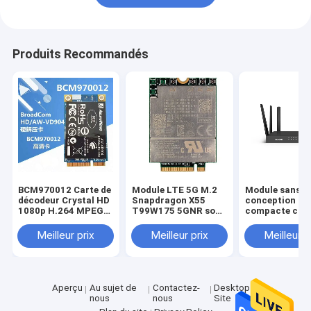
Produits Recommandés
BCM970012 Carte de
Module LTE 5G M.2
Module sans fi
décodeur Crystal HD
Snapdragon X55
conception
1080p H.264 MPEG2
T99W175 5GNR sous
compacte cart
VC-1 Accélération
6G MmWave
nano interfac
matérielle Profil
2.0/UART
Meilleur prix
Meilleur prix
Meilleur p
élevé BCM970012
Carte mini PCIe HD
Décodeur de lecture
vidéo
Aperçu
Au sujet de
Contactez-
Desktop
nous
nous
Site