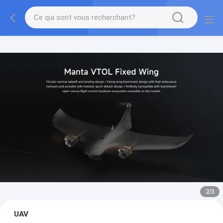
2
/
3
UAV