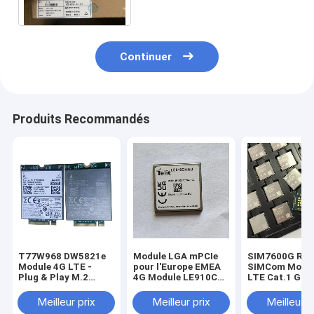
et catégorie CAT1 LTE
Continuer
Produits Recommandés
T77W968 DW5821e
Module LGA mPCIe
SIM7600G R2
Module 4G LTE -
pour l'Europe EMEA
SIMCom Modul
Plug & Play M.2
4G Module LE910C1-
LTE Cat.1 Glob
Solution WWAN
UE avec fonction de
10Mbps Liaiso
DW5821e (T77W968)
positionnement
Montante GN
Meilleur prix
Meilleur prix
Meilleur p
Qualcomm X20 LTE
GNSS
Optionnel