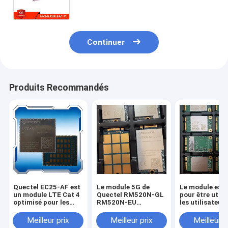
Continuer
Produits Recommandés
Quectel EC25-AF est
Le module 5G de
Le module est
un module LTE Cat 4
Quectel RM520N-GL
pour être utili
optimisé pour les
RM520N-EU
les utilisateur
applications M2M et
RM530N-GL
l'Internet des 
IoT, offrant des
RM510Q-GL
Meilleur prix
Meilleur prix
Meilleur p
débits de données
RM255C-GL