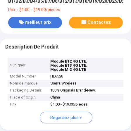
B1/B2/B3/B4/B5/B7/B8/B12/B13/B18/B19/B20/B25/B26/
Prix：$1.00 - $19.00/pieces
meilleur prix
Contactez
Description De Produit
,
Module B12 4G LTE
Surligner
,
Module B13 4G LTE
Module M.2 4G LTE
Model Number
HL6528
Nom de marque
Sierra Wireless
Packaging Details
100% Originals Brand-New.
Place of Origin
China
Prix
$1.00 - $19.00/pieces
Regardez plus