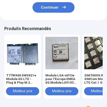
Continuer
Produits Recommandés
T77W968 DW5821e
Module LGA mPCIe
SIM7600G R2
Module 4G LTE -
pour l'Europe EMEA
SIMCom Modul
Plug & Play M.2
4G Module LE910C1-
LTE Cat.1 Glob
Solution WWAN
UE avec fonction de
10Mbps Liaiso
DW5821e (T77W968)
positionnement
Montante GN
Meilleur prix
Meilleur prix
Meilleur p
Qualcomm X20 LTE
GNSS
Optionnel
Modem M.2 Clé B
Carte WWAN
T77W968 DW5821e