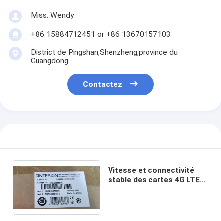
Miss. Wendy
+86 15884712451 or +86 13670157103
District de Pingshan,Shenzheng,province du
Guangdong
Contactez
Vitesse et connectivité
stable des cartes 4G LTE
IoT industrielles avec
interfaces PCM