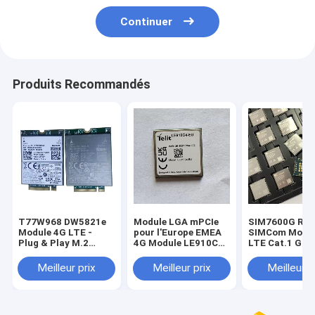
Continuer
Produits Recommandés
T77W968 DW5821e
Module LGA mPCIe
SIM7600G R2
Module 4G LTE -
pour l'Europe EMEA
SIMCom Modul
Plug & Play M.2
4G Module LE910C1-
LTE Cat.1 Glob
Solution WWAN
UE avec fonction de
10Mbps Liaiso
DW5821e (T77W968)
positionnement
Montante GN
Meilleur prix
Meilleur prix
Meilleur p
Qualcomm X20 LTE
GNSS
Optionnel
Modem M.2 Clé B
Carte WWAN
T77W968 DW5821e