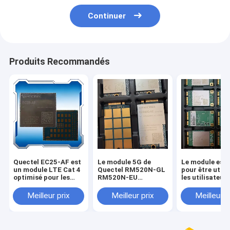
Continuer
Produits Recommandés
Quectel EC25-AF est
Le module 5G de
Le module est
un module LTE Cat 4
Quectel RM520N-GL
pour être utili
optimisé pour les
RM520N-EU
les utilisateur
applications M2M et
RM530N-GL
l'Internet des 
IoT, offrant des
RM510Q-GL
Meilleur prix
Meilleur prix
Meilleur p
débits de données
RM255C-GL
maximaux de 150
RM500U-EA
Mbps en liaison
RM500Q-AE
descendante et 50
RM500Q-GL