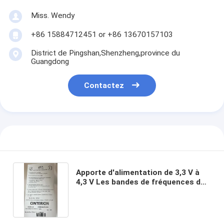
Miss. Wendy
+86 15884712451 or +86 13670157103
District de Pingshan,Shenzheng,province du
Guangdong
Contactez
Apporte d'alimentation de 3,3 V à
4,3 V Les bandes de fréquences du
module 4G LTE LTE FDD
B2/B4/B5/B12/B13/B14/B66/B71