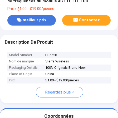
de fréquences du module 4G LTE LTE FDD
B2/B4/B5/B12/B13/B14/B66/B71
Prix：$1.00 - $19.00/pieces
meilleur prix
Contactez
Description De Produit
Model Number
HL6528
Nom de marque
Sierra Wireless
Packaging Details
100% Originals Brand-New.
Place of Origin
China
Prix
$1.00 - $19.00/pieces
Regardez plus
Coordonnées