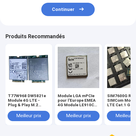
Continuer
Produits Recommandés
T77W968 DW5821e
Module LGA mPCIe
SIM7600G R2
Module 4G LTE -
pour l'Europe EMEA
SIMCom Modul
Plug & Play M.2
4G Module LE910C1-
LTE Cat.1 Glob
Solution WWAN
UE avec fonction de
10Mbps Liaiso
DW5821e (T77W968)
positionnement
Montante GN
Meilleur prix
Meilleur prix
Meilleur p
Qualcomm X20 LTE
GNSS
Optionnel
Modem M.2 Clé B
Carte WWAN
T77W968 DW5821e