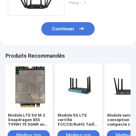
Price： 1
Internet
Continuer
Produits Recommandés
Module LTE 5G M.2
Module 5G LTE
Module sans fi
Snapdragon X55
certifié
conception
T99W175 5GNR sous
FCC/CE/RoHS Taille
compacte cart
6G MmWave
compacte avec
nano interfac
antenne externe
2.0/UART
Meilleur prix
Meilleur prix
Meilleur p