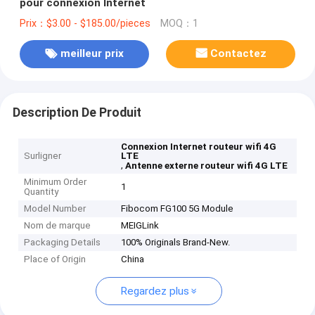
pour connexion Internet
Prix：$3.00 - $185.00/pieces
MOQ：1
meilleur prix
Contactez
Description De Produit
Connexion Internet routeur wifi 4G
Surligner
LTE
,
Antenne externe routeur wifi 4G LTE
Minimum Order
1
Quantity
Model Number
Fibocom FG100 5G Module
Nom de marque
MEIGLink
Packaging Details
100% Originals Brand-New.
Place of Origin
China
Regardez plus